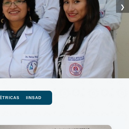
❯
TRICAS IINSAD